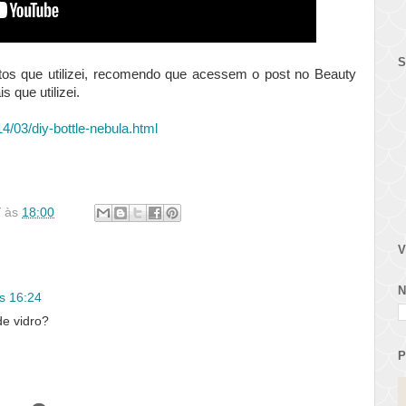
S
os que utilizei, recomendo que acessem o post no Beauty
 que utilizei.
4/03/diy-bottle-nebula.html
Y
às
18:00
V
N
s 16:24
e vidro?
P