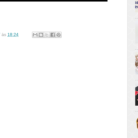
Y
às
18:24