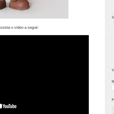
S
sista o vídeo a seguir:
V
N
P